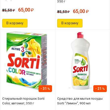
350 г
65,00
85,50
65,00
85,50
В корзину
В корзину
31
21
Стиральный порошок Sorti
Средство для мытья посуды
Color, автомат, 350 г
Sorti "Лимон", 900 мл